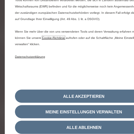
Wirtschaftsraums (EWR) befinden und für die möglicherweise noch kein Angemessenh
Ihre Bewertung*
der zuständigen europäischen Datenschutzbehörden vorliegt. In diesem Fall erfolgt di
auf Grundlage Ihrer Einwilligung (Art. 49 Abs. 1 lit. a DSGVO).
Wenn Sie mehr über die von uns verwendeten Tools und deren Verwaltung erfahren 
können Sie unsere
Cookie‑Richtlinie
aufrufen oder auf die Schaltfläche „Meine Einste
verwalten“ klicken.
Ihre Anmerkung*
Details zur Ihrer Bewertung
Datenschutzerklärung
ALLE AKZEPTIEREN
MEINE EINSTELLUNGEN VERWALTEN
Ich möchte auch meine/n Verkäufer/in bewerten.
ALLE ABLEHNEN