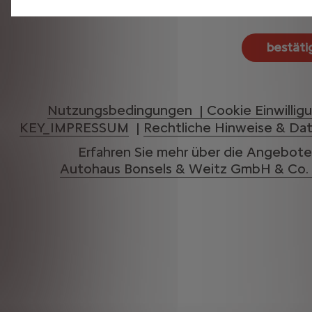
* Pflichtfeld
Nutzungsbedingungen |
Cookie Einwillig
KEY_IMPRESSUM
|
Rechtliche Hinweise & Da
Erfahren Sie mehr über die Angebote
Autohaus Bonsels & Weitz GmbH & Co.