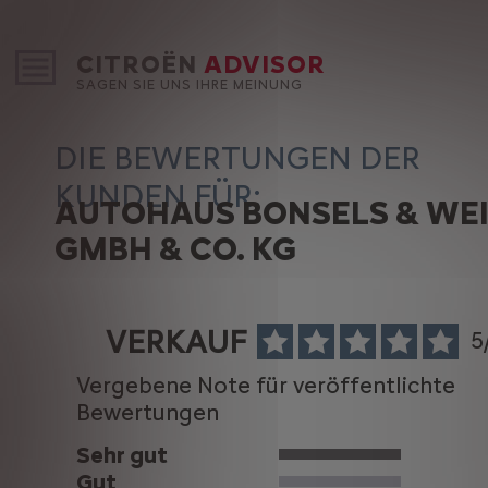
CITROËN
ADVISOR
SAGEN SIE UNS IHRE MEINUNG
DIE BEWERTUNGEN DER
KUNDEN FÜR:
AUTOHAUS BONSELS & WE
GMBH & CO. KG
VERKAUF
5
Vergebene Note für veröffentlichte
Bewertungen
Sehr gut
Gut