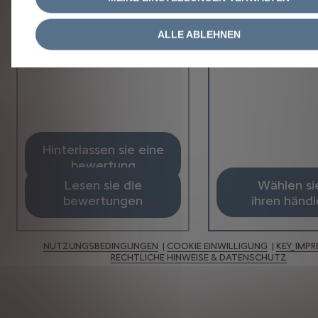
BEWERTEN SIE IHR
WÄHLEN SIE 
ALLE ABLEHNEN
FAHRZEUG
HÄNDLER 
hinterlassen sie eine
bewertung
lesen sie die
wählen si
bewertungen
ihren händl
NUTZUNGSBEDINGUNGEN
|
COOKIE EINWILLIGUNG
|
KEY_IMP
RECHTLICHE HINWEISE & DATENSCHUTZ