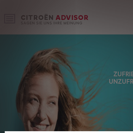
CITROËN
ADVISOR
SAGEN SIE UNS IHRE MEINUNG
ZUFRI
UNZUFR
Wir verwenden Cookies und/oder andere Tracking-Tools (die „Tools“), um sicherzustelle
Ihnen die bestmögliche Nutzung unserer Website bieten. Sie ermöglichen grundlege
wie Sicherheit, Netzwerkmanagement und Zugänglichkeit.Die Tools verbessern die