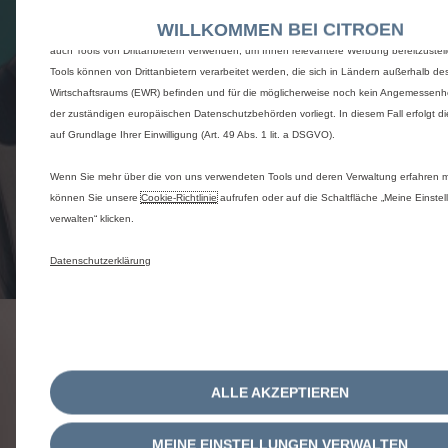
Benutzerfreundlichkeit und Leistung durch verschiedene Funktionen wie Spracherke
WILLKOMMEN BEI CITROEN
Suchergebnisse und tragen so dazu bei, unser Angebot für Sie zu optimieren. Unser
auch Tools von Drittanbietern verwenden, um Ihnen relevantere Werbung bereitzustell
Tools können von Drittanbietern verarbeitet werden, die sich in Ländern außerhalb d
Wirtschaftsraums (EWR) befinden und für die möglicherweise noch kein Angemessenh
der zuständigen europäischen Datenschutzbehörden vorliegt. In diesem Fall erfolgt di
auf Grundlage Ihrer Einwilligung (Art. 49 Abs. 1 lit. a DSGVO).
Wenn Sie mehr über die von uns verwendeten Tools und deren Verwaltung erfahren 
können Sie unsere
Cookie‑Richtlinie
aufrufen oder auf die Schaltfläche „Meine Einste
ENGAGEMENT, AUF DAS SIE ZÄHLEN
verwalten“ klicken.
KÖNNEN
Datenschutzerklärung
WIR VERDIENEN UNS IHR VERTRAUEN
ALLE AKZEPTIEREN
MEINE EINSTELLUNGEN VERWALTEN