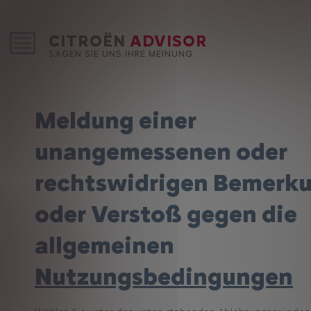
CITROËN
ADVISOR
SAGEN SIE UNS IHRE MEINUNG
Meldung einer
unangemessenen oder
rechtswidrigen Bemerk
oder Verstoß gegen die
allgemeinen
Nutzungsbedingungen