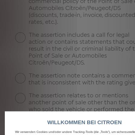
commercial policy of the Point of Sale 
Automobiles Citroën/Peugeot/DS
(discounts, trade-in, invoice, discounte
rates, etc.).
The assertion includes a call for legal
action or contains statements that co
result in the civil or criminal liability of 
Point of Sale or Automobiles
Citroën/Peugeot/DS.
The assertion note contains a comme
that is inconsistent with the rating giv
The assertion relates to or mentions
another point of sale other than the o
who sold the vehicle or performed the
service in the workshop or a seller who
WILLKOMMEN BEI CITROEN
not carry out the sale.
Wir verwenden Cookies und/oder andere Tracking-Tools (die „Tools“), um sicherzustelle