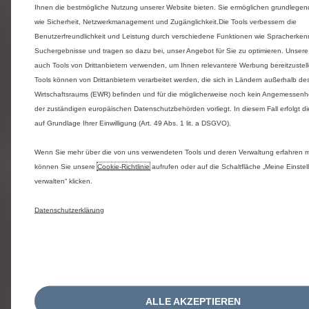
The assertion includes concrete eleme
Ihnen die bestmögliche Nutzung unserer Website bieten. Sie ermöglichen grundlege
of conflict of interest (employees of t
wie Sicherheit, Netzwerkmanagement und Zugänglichkeit.Die Tools verbessern die
Sales Points, Automobiles Citroën and
Benutzerfreundlichkeit und Leistung durch verschiedene Funktionen wie Spracherke
PSA Peugeot Citroën Group are exclud
Suchergebnisse und tragen so dazu bei, unser Angebot für Sie zu optimieren. Unser
auch Tools von Drittanbietern verwenden, um Ihnen relevantere Werbung bereitzustell
The assertion has been submitted by 
Tools können von Drittanbietern verarbeitet werden, die sich in Ländern außerhalb d
professional (only opinions from natur
Wirtschaftsraums (EWR) befinden und für die möglicherweise noch kein Angemessenh
persons who are not professionals are
der zuständigen europäischen Datenschutzbehörden vorliegt. In diesem Fall erfolgt di
auf Grundlage Ihrer Einwilligung (Art. 49 Abs. 1 lit. a DSGVO).
allowed)
Wenn Sie mehr über die von uns verwendeten Tools und deren Verwaltung erfahren 
The assertion is a duplicate (same aut
können Sie unsere
Cookie‑Richtlinie
aufrufen oder auf die Schaltfläche „Meine Einste
and same customer experience)
verwalten“ klicken.
The assertion concerns a user who has
Datenschutzerklärung
provided incorrect personal identifying
information or has not personally
experienced the Customer Experience.
This point of sale or the salesperson is
longer part of Advisor program
ALLE AKZEPTIEREN