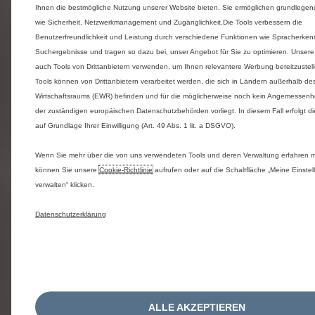
The assertion includes concrete eleme
Ihnen die bestmögliche Nutzung unserer Website bieten. Sie ermöglichen grundlege
of conflict of interest (employees of t
wie Sicherheit, Netzwerkmanagement und Zugänglichkeit.Die Tools verbessern die
Sales Points, Automobiles Citroën and
Benutzerfreundlichkeit und Leistung durch verschiedene Funktionen wie Spracherke
PSA Peugeot Citroën Group are exclud
Suchergebnisse und tragen so dazu bei, unser Angebot für Sie zu optimieren. Unser
auch Tools von Drittanbietern verwenden, um Ihnen relevantere Werbung bereitzustell
The assertion has been submitted by 
Tools können von Drittanbietern verarbeitet werden, die sich in Ländern außerhalb d
professional (only opinions from natur
Wirtschaftsraums (EWR) befinden und für die möglicherweise noch kein Angemessenh
persons who are not professionals are
der zuständigen europäischen Datenschutzbehörden vorliegt. In diesem Fall erfolgt di
auf Grundlage Ihrer Einwilligung (Art. 49 Abs. 1 lit. a DSGVO).
allowed)
Wenn Sie mehr über die von uns verwendeten Tools und deren Verwaltung erfahren 
The assertion is a duplicate (same aut
können Sie unsere
Cookie‑Richtlinie
aufrufen oder auf die Schaltfläche „Meine Einste
and same customer experience)
verwalten“ klicken.
The assertion concerns a user who has
Datenschutzerklärung
provided incorrect personal identifying
information or has not personally
experienced the Customer Experience.
This point of sale or the salesperson is
longer part of Advisor program
ALLE AKZEPTIEREN