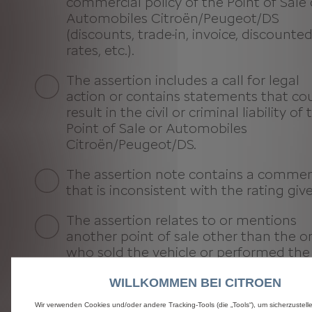
commercial policy of the Point of Sale 
Automobiles Citroën/Peugeot/DS
(discounts, trade-in, invoice, discounte
rates, etc.).
The assertion includes a call for legal
action or contains statements that co
result in the civil or criminal liability of 
Point of Sale or Automobiles
Citroën/Peugeot/DS.
The assertion note contains a comme
that is inconsistent with the rating giv
The assertion relates to or mentions
another point of sale other than the o
who sold the vehicle or performed the
service in the workshop or a seller who
WILLKOMMEN BEI CITROEN
not carry out the sale.
Wir verwenden Cookies und/oder andere Tracking-Tools (die „Tools“), um sicherzustelle