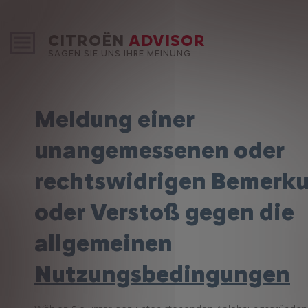
CITROËN
ADVISOR
SAGEN SIE UNS IHRE MEINUNG
Meldung einer
unangemessenen oder
rechtswidrigen Bemerk
oder Verstoß gegen die
allgemeinen
Nutzungsbedingungen